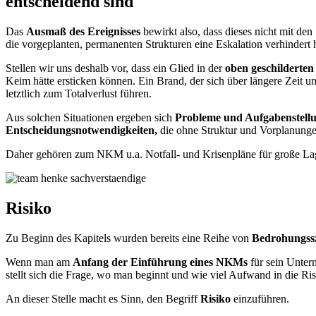
entscheidend sind
Das
Ausmaß des Ereignisses
bewirkt also, dass dieses nicht mit de
die vorgeplanten, permanenten Strukturen eine Eskalation verhindert 
Stellen wir uns deshalb vor, dass ein Glied in der
oben geschilderten
Keim hätte ersticken können. Ein Brand, der sich über längere Zeit 
letztlich zum Totalverlust führen.
Aus solchen Situationen ergeben sich
Probleme und Aufgabenstell
Entscheidungsnotwendigkeiten,
die ohne Struktur und Vorplanungen
Daher gehören zum NKM u.a. Notfall- und Krisenpläne für große Lage
Risiko
Zu Beginn des Kapitels wurden bereits eine Reihe von
Bedrohungss
Wenn man am
Anfang der Einführung eines NKMs
für sein Unter
stellt sich die Frage, wo man beginnt und wie viel Aufwand in die Ri
An dieser Stelle macht es Sinn, den Begriff
Risiko
einzuführen.