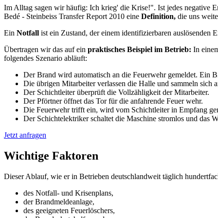
Im Alltag sagen wir häufig: Ich krieg' die Krise!". Ist jedes negative 
Bedé - Steinbeiss Transfer Report 2010 eine
Definition,
die uns weiter
Ein
Notfall
ist ein Zustand, der einem identifizierbaren auslösenden E
Übertragen wir das auf ein
praktisches Beispiel im Betrieb:
In einem
folgendes Szenario abläuft:
Der Brand wird automatisch an die Feuerwehr gemeldet. Ein B
Die übrigen Mitarbeiter verlassen die Halle und sammeln sich
Der Schichtleiter überprüft die Vollzähligkeit der Mitarbeiter.
Der Pförtner öffnet das Tor für die anfahrende Feuer wehr.
Die Feuerwehr trifft ein, wird vom Schichtleiter in Empfang g
Der Schichtelektriker schaltet die Maschine stromlos und das W
Jetzt anfragen
Wichtige
Faktoren
Dieser Ablauf, wie er in Betrieben deutschlandweit täglich hundertf
des Notfall- und Krisenplans,
der Brandmeldeanlage,
des geeigneten Feuerlöschers,