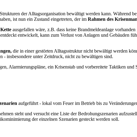
n Strukturen der Alltagsorganisation bewältigt werden kann. Während be
haben, ist nun ein Zustand eingetreten, der im
Rahmen des Krisenma
 Kette
ausgefallen wäre, z.B. dass keine Brandmeldeanlage vorhanden
unentdeckt entwickelt, kann zum Verlust von Anlagen und Gebäuden führ
ungen,
die in einer gestörten Alltagsstruktur nicht bewältigt werden k
 - insbesondere unter Zeitdruck, nicht zu bewältigen sind.
n, Alarmierungspläne, ein Krisenstab und vorbereitete Taktiken und 
zenarien
aufgeführt - lokal vom Feuer im Betrieb bis zu Veränderung
nehmen steht und versucht eine Liste der Bedrohungszenarien aufzustell
sikominimierung der einzelnen Szenarien gesteckt werden soll.