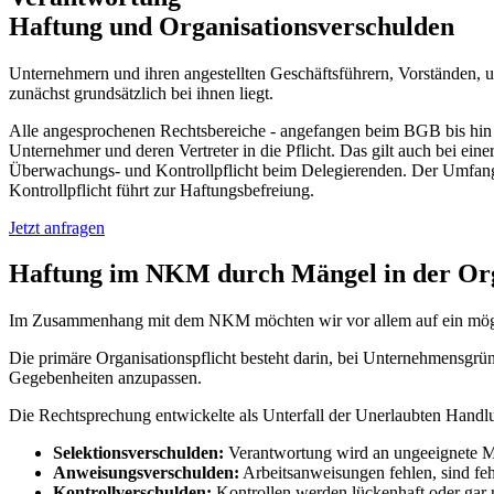
Haftung und Organisationsverschulden
Unternehmern und ihren angestellten Geschäftsführern, Vorständen, us
zunächst grundsätzlich bei ihnen liegt.
Alle angesprochenen Rechtsbereiche - angefangen beim BGB bis hin zu
Unternehmer und deren Vertreter in die Pflicht. Das gilt auch bei eine
Überwachungs- und Kontrollpflicht beim Delegierenden. Der Umfang de
Kontrollpflicht führt zur Haftungsbefreiung.
Jetzt anfragen
Haftung im NKM
durch Mängel in der Or
Im Zusammenhang mit dem NKM möchten wir vor allem auf ein mö
Die primäre Organisationspflicht besteht darin, bei Unternehmensgr
Gegebenheiten anzupassen.
Die Rechtsprechung entwickelte als Unterfall der Unerlaubten Hand
Selektionsverschulden:
Verantwortung wird an ungeeignete Mit
Anweisungsverschulden:
Arbeitsanweisungen fehlen, sind feh
Kontrollverschulden:
Kontrollen werden lückenhaft oder gar n