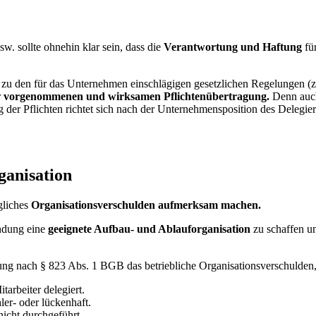
w. sollte ohnehin klar sein, dass die
Verantwortung und Haftung
fü
 den für das Unternehmen einschlägigen gesetzlichen Regelungen (z.B.
r
vorgenommenen und wirksamen Pflichtenübertragung.
Denn auch
r Pflichten richtet sich nach der Unternehmensposition des Delegieren
ganisation
gliches
Organisationsverschulden aufmerksam machen.
ündung eine
geeignete Aufbau- und Ablauforganisation
zu schaffen u
lung nach § 823 Abs. 1 BGB das betriebliche Organisationsverschulde
arbeiter delegiert.
ler- oder lückenhaft.
icht durchgeführt.