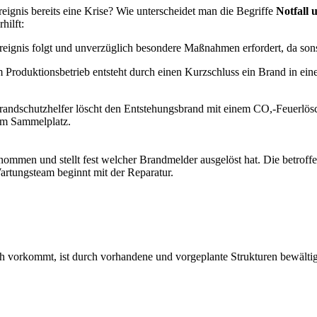
Ereignis bereits eine Krise? Wie unterscheidet man die Begriffe
Notfall 
hilft:
reignis folgt und unverzüglich besondere Maßnahmen erfordert, da sonst
 Produktionsbetrieb entsteht durch einen Kurzschluss ein Brand in ei
randschutzhelfer löscht den Entstehungsbrand mit einem CO,-Feuerlösc
 am Sammelplatz.
enommen und stellt fest welcher Brandmelder ausgelöst hat. Die betroff
artungsteam beginnt mit der Reparatur.
ach vorkommt, ist durch vorhandene und vorgeplante Strukturen bewält